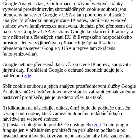
Google Analytics tak, že informace o užívání webové stránky
vytvořené prostřednictvím shromážděných cookie souborů jsou
přeneseny na server Google v USA a tam podrobeny příslušné
analýze. V důsledku anonymizace IP-adres, která je na webové
stránce www.familytrees.cz nastavena, dochází před přenosem dat
na server Google v USA ze strany Google ke zkrácení IP-adresy, a
to v některém z členských států EU či Evropského hospodářského
prostoru. Jen ve výjimečných případech je úplná IP-adresa
přenesena na server Google v USA a teprve tam zkrácena
(anonymizována).
Google nebude přenesená data, vč. zkrácené IP-adresy, spojovat s
jinými daty. Prohlášení Google o ochraně osobních údajů je k
nahlédnutí
zde
.
Sběr cookie souborů a jejich analýzu prostřednictvím služby Google
Analytics může návštěvník webové stránky zabránit jednak změnou
nastavení prohlížeče, jak je uvedeno výše, tak také:
(i) kliknutím na následující odkaz, čímž bude do počítače umístěn
tzv. opt-out-cookie, který zamezí budoucímu ukládání údajů o
návštěvě na webové stránce;
(ii) instalací pluginu do prohlížeče dostupného
zde
. Tento plugin
funguje jen v příslušném prohlížeči na příslušném počítači a po
instalaci nesmí být deaktivován nebo smazán, aby byla zachována