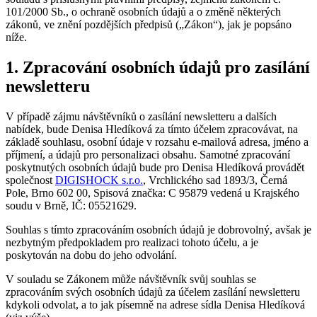
101/2000 Sb., o ochraně osobních údajů a o změně některých
zákonů, ve znění pozdějších předpisů („Zákon“), jak je popsáno
níže.
1. Zpracování osobních údajů pro zasílání
newsletteru
V případě zájmu návštěvníků o zasílání newsletteru a dalších
nabídek, bude Denisa Hledíková za tímto účelem zpracovávat, na
základě souhlasu, osobní údaje v rozsahu e-mailová adresa, jméno a
příjmení, a údajů pro personalizaci obsahu. Samotné zpracování
poskytnutých osobních údajů bude pro Denisa Hledíková provádět
společnost
DIGISHOCK s.r.o.
, Vrchlického sad 1893/3, Černá
Pole, Brno 602 00, Spisová značka: C 95879 vedená u Krajského
soudu v Brně, IČ: 05521629.
Souhlas s tímto zpracováním osobních údajů je dobrovolný, avšak je
nezbytným předpokladem pro realizaci tohoto účelu, a je
poskytován na dobu do jeho odvolání.
V souladu se Zákonem může návštěvník svůj souhlas se
zpracováním svých osobních údajů za účelem zasílání newsletteru
kdykoli odvolat, a to jak písemně na adrese sídla Denisa Hledíková