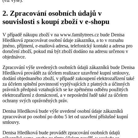
(viz výše).
2. Zpracování osobních údajů v
souvislosti s koupí zboží v e-shopu
V případě nákupu zboží v na www.familytrees.cz bude Denisa
Hledíková zpracovávat osobní údaje zákazníka, a to v rozsahu
jméno, příjmení, e-mailová adresa, telefonický kontakt a adresa pro
doručení zboží, pokud má být zboží dodáno na adresu určenou v
objednávce.
Zpracování výše uvedených osobních údajů zákazníků bude Denisa
Hledíková provádět za účelem realizace uzavřené kupní smlouvy,
dodání objednaného zboží, v případě zakoupení elektrozařízení také
za účelem splnění povinností vyplývajících z platných a účinných
právních předpisů vztahujících se ke zpětnému odběru použitých
elektrozařízení z domácností, a v neposlední řadě také za účelem
ochrany svých oprávněných práv.
Denisa Hledíková bude výše uvedené osobní údaje zákazníků
zpracovávat po osobní po dobu 5 let od uzavření příslušné kupní
smlouvy.
Denisa Hledíková bude provádět zpracování osobních údajů