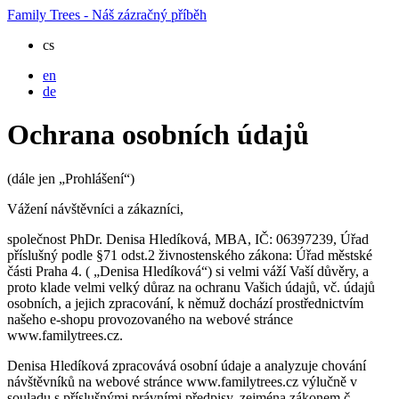
Family Trees - Náš zázračný příběh
cs
en
de
Ochrana osobních údajů
(dále jen „Prohlášení“)
Vážení návštěvníci a zákazníci,
společnost PhDr. Denisa Hledíková, MBA, IČ: 06397239, Úřad
příslušný podle §71 odst.2 živnostenského zákona: Úřad městské
části Praha 4. ( „Denisa Hledíková“) si velmi váží Vaší důvěry, a
proto klade velmi velký důraz na ochranu Vašich údajů, vč. údajů
osobních, a jejich zpracování, k němuž dochází prostřednictvím
našeho e-shopu provozovaného na webové stránce
www.familytrees.cz.
Denisa Hledíková zpracovává osobní údaje a analyzuje chování
návštěvníků na webové stránce www.familytrees.cz výlučně v
souladu s příslušnými právními předpisy, zejména zákonem č.