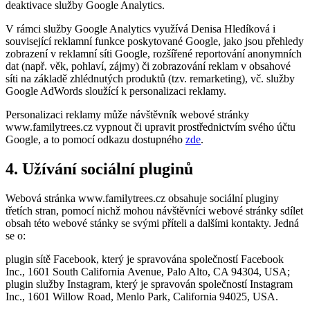
deaktivace služby Google Analytics.
V rámci služby Google Analytics využívá Denisa Hledíková i
související reklamní funkce poskytované Google, jako jsou přehledy
zobrazení v reklamní síti Google, rozšířené reportování anonymních
dat (např. věk, pohlaví, zájmy) či zobrazování reklam v obsahové
síti na základě zhlédnutých produktů (tzv. remarketing), vč. služby
Google AdWords sloužící k personalizaci reklamy.
Personalizaci reklamy může návštěvník webové stránky
www.familytrees.cz vypnout či upravit prostřednictvím svého účtu
Google, a to pomocí odkazu dostupného
zde
.
4. Užívání sociální pluginů
Webová stránka www.familytrees.cz obsahuje sociální pluginy
třetích stran, pomocí nichž mohou návštěvníci webové stránky sdílet
obsah této webové stánky se svými příteli a dalšími kontakty. Jedná
se o:
plugin sítě Facebook, který je spravována společností Facebook
Inc., 1601 South California Avenue, Palo Alto, CA 94304, USA;
plugin služby Instagram, který je spravován společností Instagram
Inc., 1601 Willow Road, Menlo Park, California 94025, USA.