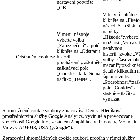
nastavení potvrďte
„OK“.
V hlavní nabídce
klikněte na „Firefo
následně na šipku 
nabídky
V menu nástroje
„Historie“;vyberte
vyberte volbu
možnost „Vymazat
„Zabezpečení“ a poté
nedávnou
klikněte na „Odstranit
historii“;zvolte „V
Odstranění cookies:
historii
volby „Časové ob
procházení“;zaškrtněte
mazání“;rozklikně
zaškrtávací pole
detaily kliknutím n
„Cookies“;klikněte na
šipku o volby
tlačítko „Delete“.
„Podrobnosti“;zašk
pole „Cookies“ a
stiskněte tlačítko
vymazat.
Shromážděné cookie soubory zpracovává Denisa Hledíková
prostřednictvím služby Google Analytics, vyvinuté a provozované
společností Google Inc., se sídlem Amphitheatre Parkway, Mountain
View, CA 94043, USA („Google“).
Zpracování shromážděných cookie souborů probíhá v rámci služby