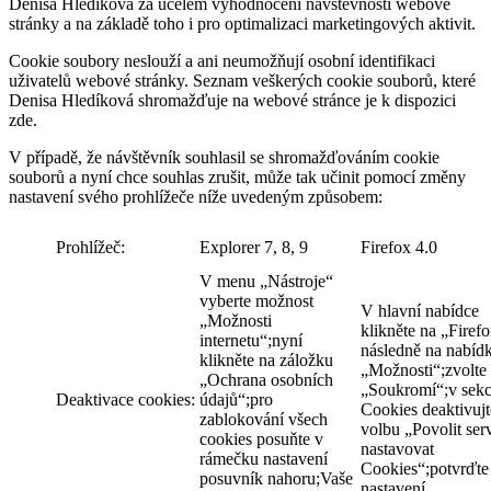
Denisa Hledíková za účelem vyhodnocení návštěvnosti webové
stránky a na základě toho i pro optimalizaci marketingových aktivit.
Cookie soubory neslouží a ani neumožňují osobní identifikaci
uživatelů webové stránky. Seznam veškerých cookie souborů, které
Denisa Hledíková shromažďuje na webové stránce je k dispozici
zde.
V případě, že návštěvník souhlasil se shromažďováním cookie
souborů a nyní chce souhlas zrušit, může tak učinit pomocí změny
nastavení svého prohlížeče níže uvedeným způsobem:
Prohlížeč:
Explorer 7, 8, 9
Firefox 4.0
V menu „Nástroje“
vyberte možnost
V hlavní nabídce
„Možnosti
klikněte na „Firefo
internetu“;nyní
následně na nabíd
klikněte na záložku
„Možnosti“;zvolte 
„Ochrana osobních
„Soukromí“;v sekc
Deaktivace cookies:
údajů“;pro
Cookies deaktivujt
zablokování všech
volbu „Povolit se
cookies posuňte v
nastavovat
rámečku nastavení
Cookies“;potvrďte
posuvník nahoru;Vaše
nastavení.