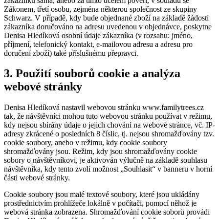
zákazníků sama, anebo za tímto účelem pověří, v souladu se
Zákonem, třetí osobu, zejména některou společnost ze skupiny
Schwarz. V případě, kdy bude objednané zboží na základě žádosti
zákazníka doručováno na adresu uvedenou v objednávce, poskytne
Denisa Hledíková osobní údaje zákazníka (v rozsahu: jméno,
příjmení, telefonický kontakt, e-mailovou adresu a adresu pro
doručení zboží) také příslušnému přepravci.
3. Použití souborů cookie a analýza
webové stránky
Denisa Hledíková nastavil webovou stránku www.familytrees.cz
tak, že návštěvníci mohou tuto webovou stránku používat v režimu,
kdy nejsou sbírány údaje o jejich chování na webové stránce, vč. IP-
adresy zkrácené o posledních 8 číslic, tj. nejsou shromažďovány tzv.
cookie soubory, anebo v režimu, kdy cookie soubory
shromažďovány jsou. Režim, kdy jsou shromažďovány cookie
sobory o návštěvníkovi, je aktivován výlučně na základě souhlasu
návštěvníka, kdy tento zvolí možnost „Souhlasit“ v banneru v horní
části webové stránky.
Cookie soubory jsou malé textové soubory, které jsou ukládány
prostřednictvím prohlížeče lokálně v počítači, pomocí něhož je
webová stránka zobrazena. Shromažďování cookie soborů provádí