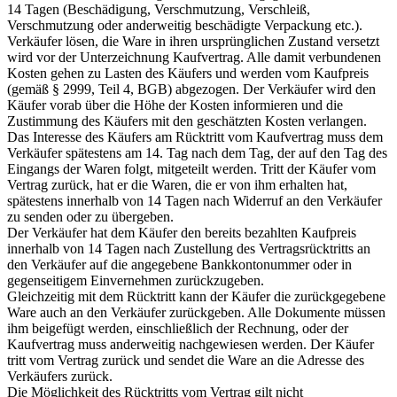
14 Tagen (Beschädigung, Verschmutzung, Verschleiß,
Verschmutzung oder anderweitig beschädigte Verpackung etc.).
Verkäufer lösen, die Ware in ihren ursprünglichen Zustand versetzt
wird vor der Unterzeichnung Kaufvertrag. Alle damit verbundenen
Kosten gehen zu Lasten des Käufers und werden vom Kaufpreis
(gemäß § 2999, Teil 4, BGB) abgezogen. Der Verkäufer wird den
Käufer vorab über die Höhe der Kosten informieren und die
Zustimmung des Käufers mit den geschätzten Kosten verlangen.
Das Interesse des Käufers am Rücktritt vom Kaufvertrag muss dem
Verkäufer spätestens am 14. Tag nach dem Tag, der auf den Tag des
Eingangs der Waren folgt, mitgeteilt werden. Tritt der Käufer vom
Vertrag zurück, hat er die Waren, die er von ihm erhalten hat,
spätestens innerhalb von 14 Tagen nach Widerruf an den Verkäufer
zu senden oder zu übergeben.
Der Verkäufer hat dem Käufer den bereits bezahlten Kaufpreis
innerhalb von 14 Tagen nach Zustellung des Vertragsrücktritts an
den Verkäufer auf die angegebene Bankkontonummer oder in
gegenseitigem Einvernehmen zurückzugeben.
Gleichzeitig mit dem Rücktritt kann der Käufer die zurückgegebene
Ware auch an den Verkäufer zurückgeben. Alle Dokumente müssen
ihm beigefügt werden, einschließlich der Rechnung, oder der
Kaufvertrag muss anderweitig nachgewiesen werden. Der Käufer
tritt vom Vertrag zurück und sendet die Ware an die Adresse des
Verkäufers zurück.
Die Möglichkeit des Rücktritts vom Vertrag gilt nicht