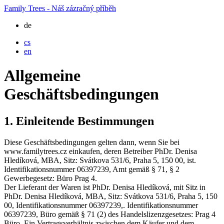
Family Trees - Náš zázračný příběh
de
cs
en
Allgemeine
Geschäftsbedingungen
1. Einleitende Bestimmungen
Diese Geschäftsbedingungen gelten dann, wenn Sie bei
www.familytrees.cz einkaufen, deren Betreiber PhDr. Denisa
Hledíková, MBA, Sitz: Svátkova 531/6, Praha 5, 150 00, ist.
Identifikationsnummer 06397239, Amt gemäß § 71, § 2
Gewerbegesetz: Büro Prag 4.
Der Lieferant der Waren ist PhDr. Denisa Hledíková, mit Sitz in
PhDr. Denisa Hledíková, MBA, Sitz: Svátkova 531/6, Praha 5, 150
00, Identifikationsnummer 06397239,. Identifikationsnummer
06397239, Büro gemäß § 71 (2) des Handelslizenzgesetzes: Prag 4
Büro. Ein Vertragsverhältnis zwischen dem Käufer und dem